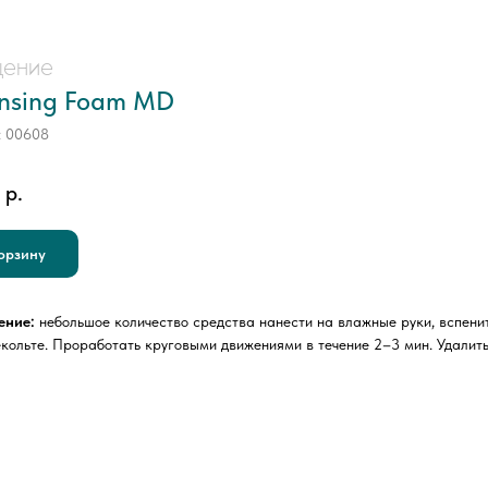
ение
nsing Foam MD
:
00608
р.
орзину
ение:
небольшое количество средства нанести на влажные руки, вспенит
екольте. Проработать круговыми движениями в течение 2–3 мин. Удалит