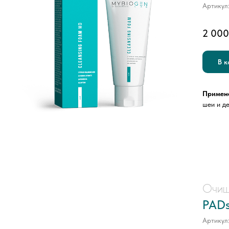
Артикул
2 000
В к
Примен
шеи и д
Очищ
PADs
Артикул