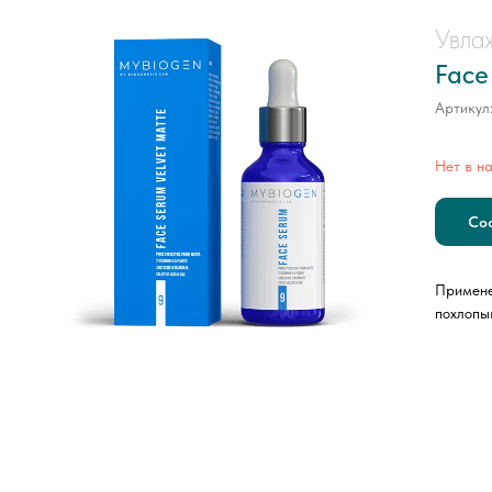
Увла
Face
Артикул
Нет в н
Со
Примене
похлопы