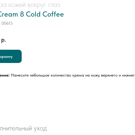
за кожей вокруг глаз
Cream 8 Cold Coffee
:
00615
р.
орзину
ение:
Нанесите небольшое количество крема на кожу верхнего и нижнег
лнительный уход