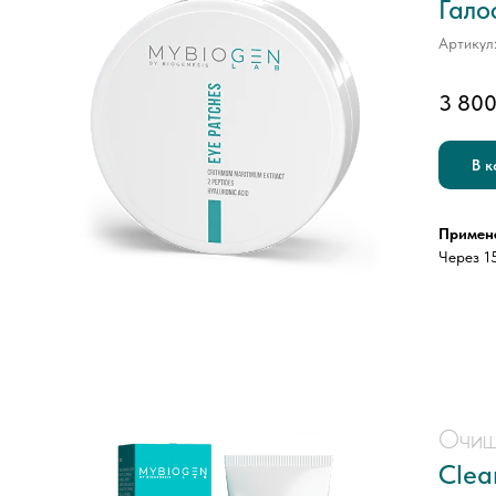
Гало
Артикул
3 80
В к
Примен
Через 1
Очищ
Clea