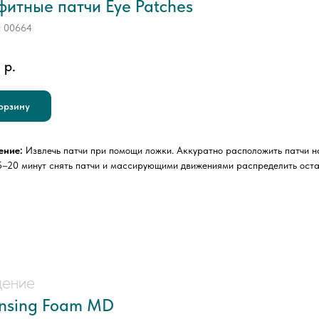
фитные патчи Eye Patches
:
00664
0
р.
орзину
ение:
Извлечь патчи при помощи ложки. Аккуратно расположить патчи н
5–20 минут снять патчи и массирующими движениями распределить оста
ение
nsing Foam MD