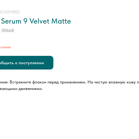
жнение
 Serum 9 Velvet Matte
:
00668
аличии
общить о поступлении
ние: Встряхните флакон перед применением. На чистую влажную кожу л
вающими движениями.