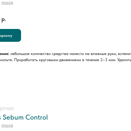
:
00608
р.
орзину
ение:
небольшое количество средства нанести на влажные руки, вспенит
екольте. Проработать круговыми движениями в течение 2–3 мин. Удалит
ение
 Sebum Control
:
00608