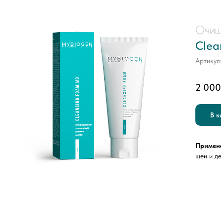
Очищ
Clea
Артикул
2 000
В к
Примен
шеи и д