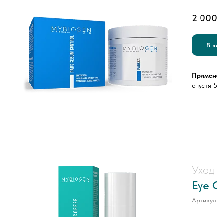
2 000
В к
Примен
спустя 5
Уход 
Eye 
Артикул