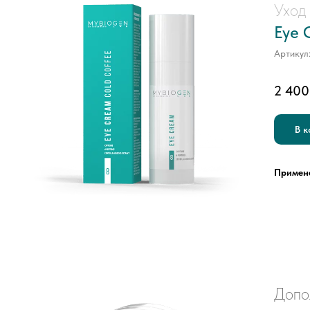
Уход 
Eye 
Артикул
2 400
В к
Примен
Допо