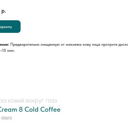
р.
орзину
ение:
Предварительно очищенную от макияжа кожу лица протрите диском
–10 мин.
за кожей вокруг глаз
Cream 8 Cold Coffee
:
00615