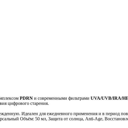
омплексом
PDRN
и современными фильтрами
UVA/UVB/IRA/H
вия цифрового старения.
режденную. Идеален для ежедневного применения и в период по
ерсальный Объём: 50 мл, Защита от солнца, Anti-Age, Восстанов