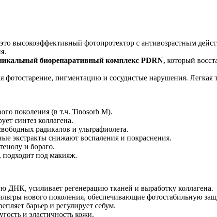
то высокоэффективный фотопротектор с антивозрастным дейс
я.
никальный биорепаративный комплекс PDRN
, который восс
я фотостарение, пигментацию и сосудистые нарушения. Легкая те
 поколения (в т.ч. Tinosorb M).
ет синтез коллагена.
вободных радикалов и ультрафиолета.
ые экстракты снижают воспаления и покраснения.
тенолу и бораго.
, подходит под макияж.
 ДНК, усиливает регенерацию тканей и выработку коллагена.
льтры нового поколения, обеспечивающие фотостабильную защит
епляет барьер и регулирует себум.
угость и эластичность кожи.
ряет восстановление после УФ-стресса.
нию микроповреждений.
ращает фотостарение.