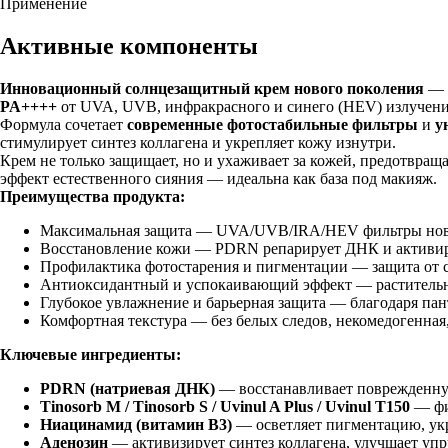
Инновационный солнцезащитный крем нового поколения
— э
PA++++
от UVA, UVB, инфракрасного и синего (HEV) излучени
Формула сочетает
современные фотостабильные фильтры
и
у
стимулирует синтез коллагена и укрепляет кожу изнутри.
Крем не только защищает, но и ухаживает за кожей, предотвраща
эффект естественного сияния — идеальна как база под макияж.
Преимущества продукта:
Максимальная защита — UVA/UVB/IRA/HEV фильтры нового
Восстановление кожи — PDRN репарирует ДНК и активиру
Профилактика фотостарения и пигментации — защита от с
Антиоксидантный и успокаивающий эффект — растительн
Глубокое увлажнение и барьерная защита — благодаря пан
Комфортная текстура — без белых следов, некомедогенная
Ключевые ингредиенты:
PDRN (натриевая ДНК)
— восстанавливает поврежденную
Tinosorb M / Tinosorb S / Uvinul A Plus / Uvinul T150
— фи
Ниацинамид (витамин B3)
— осветляет пигментацию, укр
Аденозин
— активизирует синтез коллагена, улучшает упр
Пантенол (провитамин B5)
— смягчает, увлажняет и уско
Аллантоин
— успокаивает кожу и способствует заживле
Витамин Е (токоферол)
— мощный антиоксидант, предотв