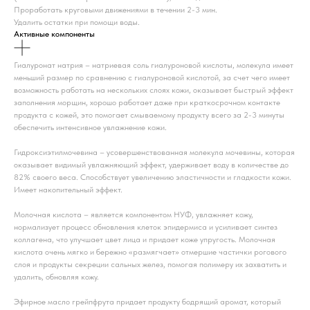
Проработать круговыми движениями в течении 2-3 мин.
Удалить остатки при помощи воды.
Активные компоненты
Гиалуронат натрия – натриевая соль гиалуроновой кислоты, молекула имеет
меньший размер по сравнению с гиалуроновой кислотой, за счет чего имеет
возможность работать на нескольких слоях кожи, оказывает быстрый эффект
заполнения морщин, хорошо работает даже при краткосрочном контакте
продукта с кожей, это помогает смываемому продукту всего за 2-3 минуты
обеспечить интенсивное увлажнение кожи.
Гидроксиэтилмочевина – усовершенствованная молекула мочевины, которая
оказывает видимый увлажняющий эффект, удерживает воду в количестве до
82% своего веса. Способствует увеличению эластичности и гладкости кожи.
Имеет накопительный эффект.
Молочная кислота – является компонентом НУФ, увлажняет кожу,
нормализует процесс обновления клеток эпидермиса и усиливает синтез
коллагена, что улучшает цвет лица и придает коже упругость. Молочная
кислота очень мягко и бережно «размягчает» отмершие частички рогового
слоя и продукты секреции сальных желез, помогая полимеру их захватить и
удалить, обновляя кожу.
Эфирное масло грейпфрута придает продукту бодрящий аромат, который