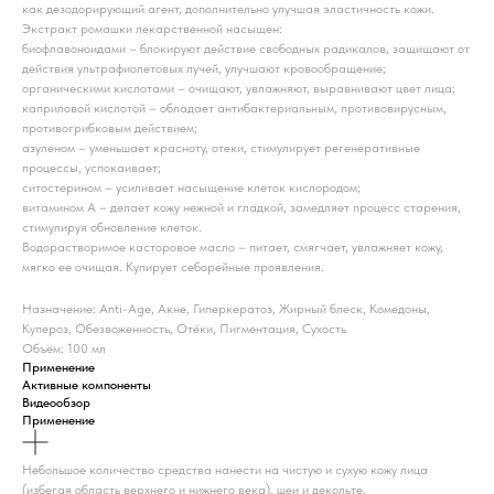
как дезодорирующий агент, дополнительно улучшая эластичность кожи.
Экстракт ромашки лекарственной насыщен:
биофлавоноидами – блокируют действие свободных радикалов, защищают от
действия ультрафиолетовых лучей, улучшают кровообращение;
органическими кислотами – очищают, увлажняют, выравнивают цвет лица;
каприловой кислотой – обладает антибактериальным, противовирусным,
противогрибковым действием;
азуленом – уменьшает красноту, отеки, стимулирует регенеративные
процессы, успокаивает;
ситостерином – усиливает насыщение клеток кислородом;
витамином А – делает кожу нежной и гладкой, замедляет процесс старения,
стимулируя обновление клеток.
Водорастворимое касторовое масло – питает, смягчает, увлажняет кожу,
мягко ее очищая. Купирует себорейные проявления.
Назначение: Anti-Age, Акне, Гиперкератоз, Жирный блеск, Комедоны,
Купероз, Обезвоженность, Отёки, Пигментация, Сухость
Объём: 100 мл
Применение
Активные компоненты
Видеообзор
Применение
Небольшое количество средства нанести на чистую и сухую кожу лица
(избегая область верхнего и нижнего века), шеи и декольте.