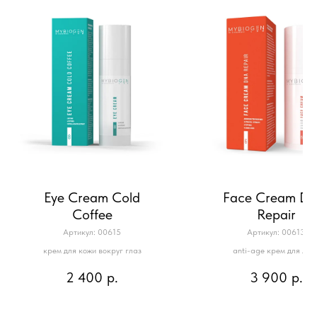
Eye Cream Cold
Face Cream D
Coffee
Repair
Артикул:
00615
Артикул:
00613
крем для кожи вокруг глаз
anti-age крем для лиц
2 400
р.
3 900
р.