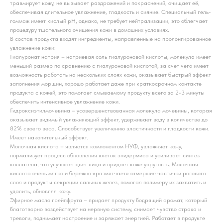
травмирует кожу, не вызывает раздражений и покраснений, очищает её,
обеспечивая длительное увлажнение, гладкость и сияние. Специальный гель-
гоммаж имеет кислый рН, однако, не требует нейтрализации, это облегчает
процедуру тщательного очищения кожи в домашних условиях.
В состав продукта входят ингредиенты, направленные на пролонгированное
увлажнение кожи:
Гиалуронат натрия – натриевая соль гиалуроновой кислоты, молекула имеет
меньший размер по сравнению с гиалуроновой кислотой, за счет чего имеет
возможность работать на нескольких слоях кожи, оказывает быстрый эффект
заполнения морщин, хорошо работает даже при краткосрочном контакте
продукта с кожей, это помогает смываемому продукту всего за 2-3 минуты
обеспечить интенсивное увлажнение кожи.
Гидроксиэтилмочевина – усовершенствованная молекула мочевины, которая
оказывает видимый увлажняющий эффект, удерживает воду в количестве до
82% своего веса. Способствует увеличению эластичности и гладкости кожи.
Имеет накопительный эффект.
Молочная кислота – является компонентом НУФ, увлажняет кожу,
нормализует процесс обновления клеток эпидермиса и усиливает синтез
коллагена, что улучшает цвет лица и придает коже упругость. Молочная
кислота очень мягко и бережно «размягчает» отмершие частички рогового
слоя и продукты секреции сальных желез, помогая полимеру их захватить и
удалить, обновляя кожу.
Эфирное масло грейпфрута – придает продукту бодрящий аромат, который
благотворно воздействует на нервную систему, снимает чувство страха и
тревоги, поднимает настроение и заряжает энергией. Работает в продукте