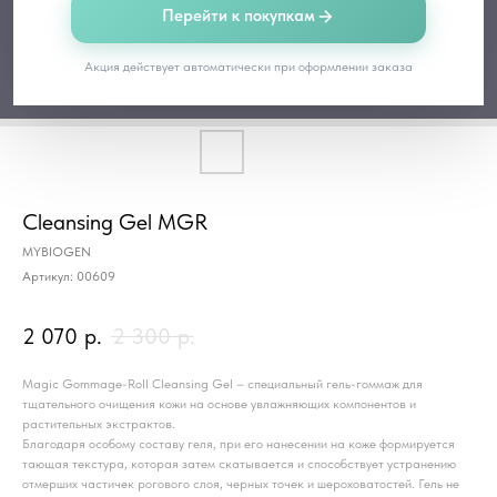
Перейти к покупкам
Акция действует автоматически при оформлении заказа
Cleansing Gel MGR
MYBIOGEN
Артикул:
00609
2 070
р.
2 300
р.
Magic Gommage-Roll Cleansing Gel – cпециальный гель-гоммаж для
тщательного очищения кожи на основе увлажняющих компонентов и
растительных экстрактов.
Благодаря особому составу геля, при его нанесении на коже формируется
тающая текстура, которая затем скатывается и способствует устранению
отмерших частичек рогового слоя, черных точек и шероховатостей. Гель не