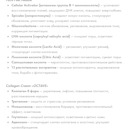
Face Peel Needle
Cellular Activator (витамины группы B + аминокислоты)
— усиливают
восстановление тканей, защищают ДНК клеток, повышают энергообмен.
Spicules (микроспикулы)
— создают микро-каналы, стимулируют
обновление, уплотняют кожу, ускоряют синтез коллагена.
Gluconolactone
— мягкое обновление, увлажнение, выравнивание тона,
коррекция пигментации.
LHA-кислота (capryloyl salicylic acid)
— очищает поры, осветляет
чёрные точки.
Молочная кислота (Lactic Acid)
— увлажняет, улучшает рельеф,
стимулирует синтез коллагена.
Лимонная кислота (Citric Acid)
— осветляет пигментацию, сужает поры.
Салициловая кислота
— кератолитик, противовоспалительное действие.
13 растительных экстрактов
— мощные антиоксиданты, выравнивание
тона, борьба с фотостарением.
Collagen Cream «OCTAVE»
Коллаген 8 форм
— укрепление, лифтинг, повышение плотности,
разглаживание морщин.
Трегалоза
— защита от стрессов, усиление увлажнения.
Ниацинамид
— восстановление барьера, противовоспалительный
эффект, осветление.
Глутатион
— мощный антиоксидант, осветление и детокс кожи.
Аденозин
— стимулирует синтез коллагена и эластина, улучшает
кровообращение.