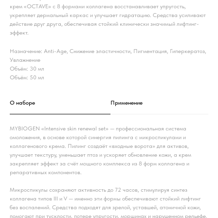
крем «OCTAVE» с 8 формами коллагена восстанавливает упругость,
укрепляет дермальный каркас и улучшает гидратацию. Средства усиливают
действие друг друга, обеспечивая стойкий клинически значимый лифтинг-
эффект.
Назначение: Anti-Age, Снижение эластичности, Пигментация, Гиперкератоз,
Увлажнение
Объём: 30 мл
Объём: 50 мл
О наборе
Применение
MYBIOGEN «Intensive skin renewal set» — профессиональная система
омоложения, в основе которой синергия пилинга с микроспикулами и
коллагенового крема. Пилинг создаёт «входные ворота» для активов,
улучшает текстуру, уменьшает птоз и ускоряет обновление кожи, а крем
закрепляет эффект за счёт мощного комплекса из 8 форм коллагена и
репаративных компонентов.
Микроспикулы сохраняют активность до 72 часов, стимулируя синтез
коллагена типов III и V — именно эти формы обеспечивают стойкий лифтинг
без воспалений. Средства подходят для зрелой, уставшей, атоничной кожи,
помогают при тусклости, потере упругости, морщинах и нарушенном рельефе.