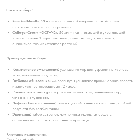
Состав набора:
FacePeelNeedle, 30 мл
— неинвазивный микроигольчатый пилинг
с активатором клеточных процессов.
CollagenCream «OCTAVE», 50 мл
— подтягивающий и укрепляющий
крем на основе 8 форм коллагена, полисахаридов, витаминов,
антиоксидантов и экстрактов растений.
Преимущества набора:
Комплексное омоложение:
уменьшение морщин, укрепление каркаса
кожи, повышение упругости.
Глубокое обновление:
микроспикулы усиливают проникновение средств
и запускают регенерацию до 72 часов.
Ровный тон и текстура:
коррекция пигментации, уменьшение пор,
устранение тусклости.
Лифтинг без воспаления:
стимуляция собственного коллагена, стойкий
результат без реабилитации.
Экономия:
набор выгоднее, чем покупка отдельных средств;
оптимальный старт для домашнего и профухода.
Ключевые компоненты: