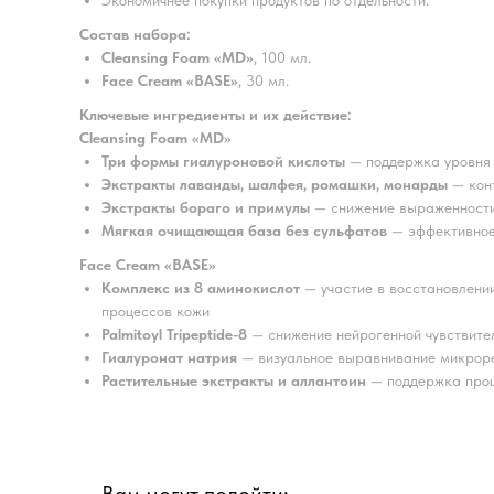
Экономичнее покупки продуктов по отдельности.
Состав набора:
Cleansing Foam «MD»
, 100 мл.
Face Cream «BASE»
, 30 мл.
Ключевые ингредиенты и их действие:
Cleansing Foam «MD»
Три формы гиалуроновой кислоты
— поддержка уровня 
Экстракты лаванды, шалфея, ромашки, монарды
— кон
Экстракты бораго и примулы
— снижение выраженности 
Мягкая очищающая база без сульфатов
— эффективное 
Face Cream «BASE»
Комплекс из 8 аминокислот
— участие в восстановлени
процессов кожи
Palmitoyl Tripeptide-8
— снижение нейрогенной чувствител
Гиалуронат натрия
— визуальное выравнивание микрор
Растительные экстракты и аллантоин
— поддержка проц