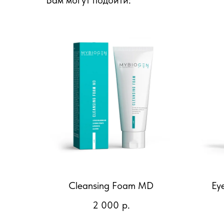
Вам могут подойти:
Cleansing Foam MD
Ey
2 000
р.