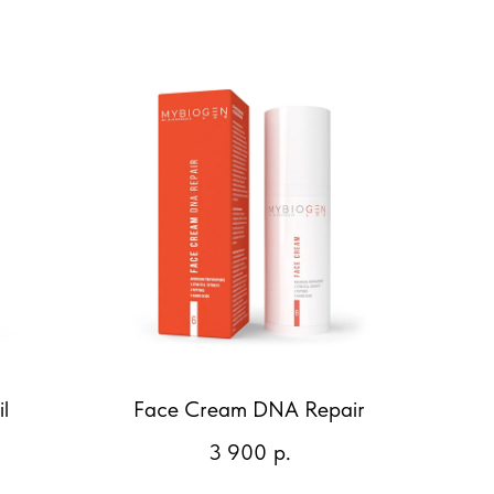
l
Face Cream DNA Repair
3 900
р.