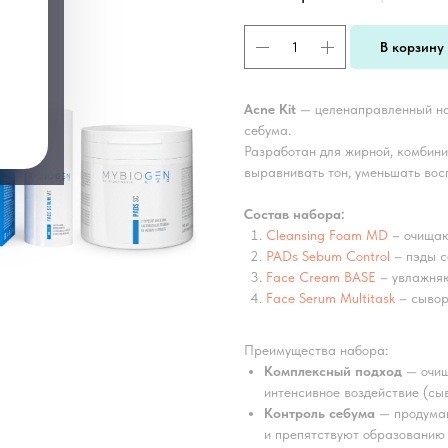
В корзину
Acne Kit
— целенаправленный наб
себума.
Разработан для жирной, комбин
выравнивать тон, уменьшать вос
Состав набора:
Cleansing Foam MD
– очищаю
PADs Sebum Control
– пэды с
Face Cream BASE
– увлажняю
Face Serum Multitask
– сывор
Преимущества набора:
Комплексный подход
— очищ
интенсивное воздействие (сы
Контроль себума
— продуман
и препятствуют образованию