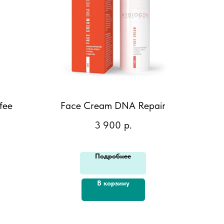
fee
Face Cream DNA Repair
3 900
р.
Подробнее
В корзину