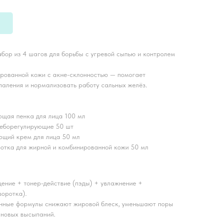
ор из 4 шагов для борьбы с угревой сыпью и контролем
ированной кожи с акне-склонностью — помогает
паления и нормализовать работу сальных желёз.
щая пенка для лица 100 мл
еборегулирующие 50 шт
щий крем для лица 50 мл
отка для жирной и комбинированной кожи 50 мл
ение + тонер-действие (пэды) + увлажнение +
воротка).
ные формулы снижают жировой блеск, уменьшают поры
 новых высыпаний.