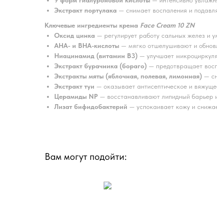
9 форм гиалуроновой кислоты
— интенсивно увлажн
Экстракт портулака
— снимает воспаления и подавля
Ключевые ингредиенты крема
Face Cream 10 ZN
Оксид цинка
— регулирует работу сальных желез и у
AHA- и BHA-кислоты
— мягко отшелушивают и обновл
Ниацинамид (витамин B3)
— улучшает микроциркуляц
Экстракт бурачника (бораго)
— предотвращает восп
Экстракты мяты (яблочная, полевая, лимонная)
— сн
Экстракт туи
— оказывает антисептическое и вяжущее
Церамиды NP
— восстанавливают липидный барьер и
Лизат бифидобактерий
— успокаивает кожу и снижа
Вам могут подойти: