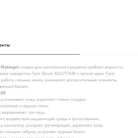
енты
 Mybiogen
создан для комплексного решения проблем жирности,
тивная сыворотка
Face Serum MULTITASK
и легкий крем
Face
 работу сальных желез, уменьшает воспалительные элементы,
венный баланс.
ASK
успокаивает кожу, укрепляет стенки сосудов.
спаления и черные точки.
 выравнивает тон лица.
го воздействия окружающей среды и фотостарения.
 коллагена, ускоряют регенерацию, укрепляют кожу.
т излишки себума, устраняет жирный блеск.