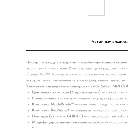
Активные компон
Набор по уходу за жирной и комбинированной кожей
воспалений и постакне. В него входят два средства: ак
Cream 10 ZN
. Их совместное использование нормализует
ускоряет восстановление кожи и поддерживает её естест
Ключевые ингредиенты сыворотки
Face Serum MULTIT
Центелла азиатская (5 производных)
— заживляет и 
Салициловая кислота
— очищает поры, сокращает во
Комплекс MadeWhite™
— осветляет следы постакне и
Комплекс RedSnow®
— защищает кожу от агрессивно
Пептиды (включая GHK-Cu)
— стимулируют выработку
Модифицированный рисовый крахмал
— абсорбируе