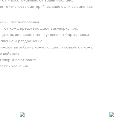
яют и восстанавливают водный баланс.
ет активность бактерий, вызывающих высыпания.
меньшает воспаления.
яют кожу, предотвращают закупорку пор.
ию, выравнивает тон и укрепляет барьер кожи.
аление и раздражение.
ижают выработку кожного сала и освежают кожу.
 действие.
 удерживают влагу.
ет покраснения.